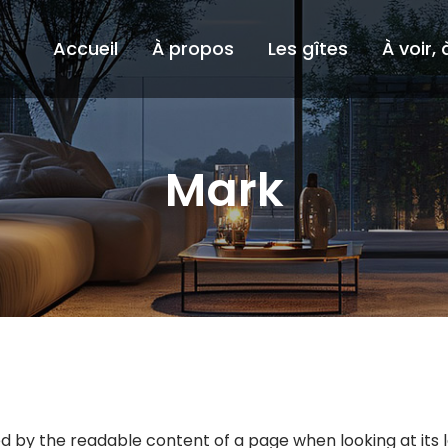
Accueil
À propos
Les gîtes
À voir, 
Mark
ted by the readable content of a page when looking at its l