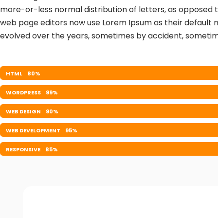
more-or-less normal distribution of letters, as opposed 
web page editors now use Lorem Ipsum as their default mod
evolved over the years, sometimes by accident, sometim
HTML
80%
WORDPRESS
99%
WEB DESIGN
90%
WEB DEVELOPMENT
95%
RESPONSIVE
85%